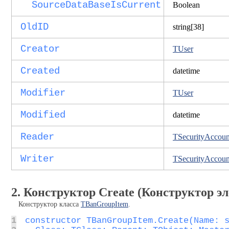
SourceDataBaseIsCurrent
Boolean
OldID
string[38]
Creator
TUser
Created
datetime
Modifier
TUser
Modified
datetime
Reader
TSecurityAccoun
Writer
TSecurityAccoun
2. Конструктор Create (Конструктор э
Конструктор класса
TBanGroupItem
.
1