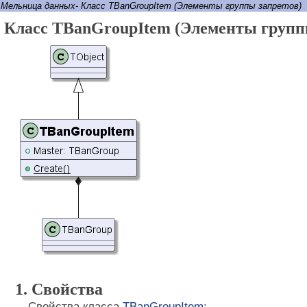
Мельница данных- Класс TBanGroupItem (Элементы группы запретов) 
Класс TBanGroupItem (Элементы групп
1. Свойства
Свойства класса
TBanGroupItem
: