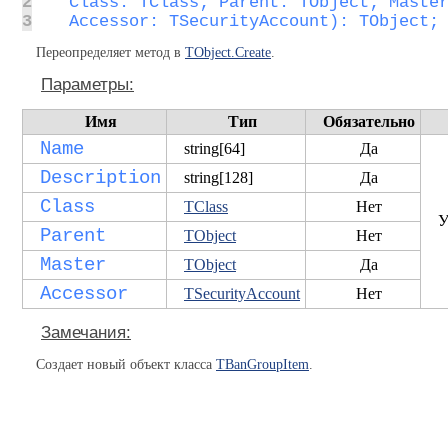
2
3
  Accessor: TSecurityAccount): TObject;
Переопределяет метод в
TObject.Create
.
Параметры:
Имя
Тип
Обязательно
Name
string[64]
Да
Description
string[128]
Да
Class
TClass
Нет
У
Parent
TObject
Нет
Master
TObject
Да
Accessor
TSecurityAccount
Нет
Замечания:
Создает новый объект класса
TBanGroupItem
.