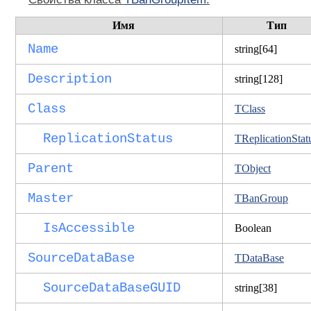
Имя
Тип
Name
string[64]
Description
string[128]
Class
TClass
ReplicationStatus
TReplicationStat
Parent
TObject
Master
TBanGroup
IsAccessible
Boolean
SourceDataBase
TDataBase
SourceDataBaseGUID
string[38]