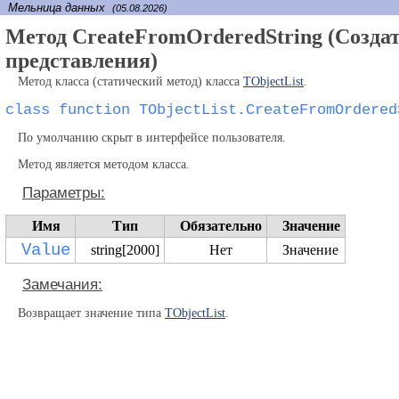
Мельница данных
(05.08.2026)
Метод CreateFromOrderedString (Создат
представления)
Метод класса (статический метод) класса
TObjectList
.
class function TObjectList.CreateFromOrdered
По умолчанию скрыт в интерфейсе пользователя.
Метод является методом класса.
Параметры:
Имя
Тип
Обязательно
Значение
Value
string[2000]
Нет
Значение
Замечания:
Возвращает значение типа
TObjectList
.