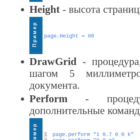
Height
- высота страни
Пример
page.Height = 80
DrawGrid
- процедура
шагом 5 миллиметро
документа.
Perform
- процедур
дополнительные команды
Пример
1