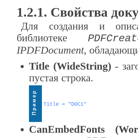
1.2.1. Свойства док
Для создания и опис
библиотеке
PDFCreat
IPDFDocument
, обладающ
Title (WideString)
- заг
пустая строка.
Пример
Title = "DOC1"
CanEmbedFonts (Wor