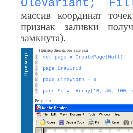
OleVariant; Fil
массив координат точе
признак заливки полу
замкнута).
Пример Звезда без заливки
Пример
1
2
3
4
5
6
7
page.Poly  Array(10, 45, 100, 
Результат: