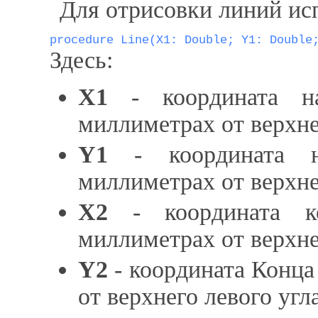
Для отрисовки линий ис
procedure Line(X1: Double; Y1: Double
Здесь:
X1
- координата на
миллиметрах от верхнег
Y1
- координата н
миллиметрах от верхнег
X2
- координата к
миллиметрах от верхнег
Y2
- координата Конца
от верхнего левого угл