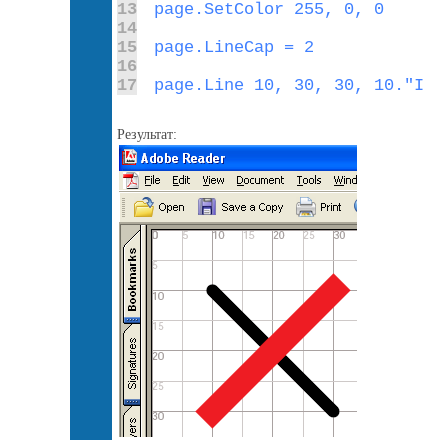
13
14
15
16
17
page.Line 10, 30, 30, 10."I
Результат: