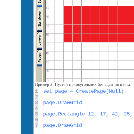
Пример 2. Пустой прямоугольник без задания цвета:
1
2
3
4
5
6
7
page.DrawGrid