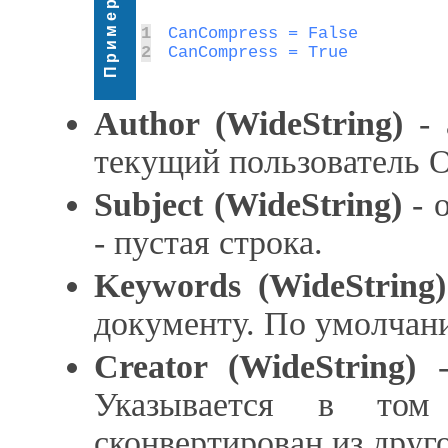
Пример
1
2
CanCompress = True
Author (WideString)
- 
текущий пользователь 
Subject (WideString)
- 
- пустая строка.
Keywords (WideString)
документу. По умолчани
Creator (WideString)
-
Указывается в том
сконвертирован из друг