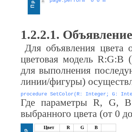
2
page.perform "0 0 m"
1.2.2.1. Объявлени
Для объявления цвета о
цветовая модель R:G:B (
для выполнения последу
линии/фигуры) осуществ
procedure SetColor(R: Integer; G: Int
Где параметры R, G, B
выбранного цвета (от 0 до
Цвет
R
G
B